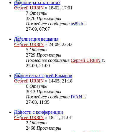
Радиопираты-кто они?
Сергей UR8IN
» 18-02, 17:01
7
Ответы
3876
Просмотры
Последнее сообщение
us8ikb
27-09, 07:07
Легализация вещания
Сергей UR8IN
» 24-09, 22:43
5
Ответы
2729
Просмотры
Последнее сообщение
Сергей UR8IN
25-09, 21:00
Знакомтесь: Сергей Комаров
Сергей UR8IN
» 14-05, 21:18
6
Ответы
3013
Просмотры
Последнее сообщение
IVAN
27-03, 11:35
Новости с конференции
Сергей UR8IN
» 18-11, 11:01
2
Ответы
2468
Просмотры