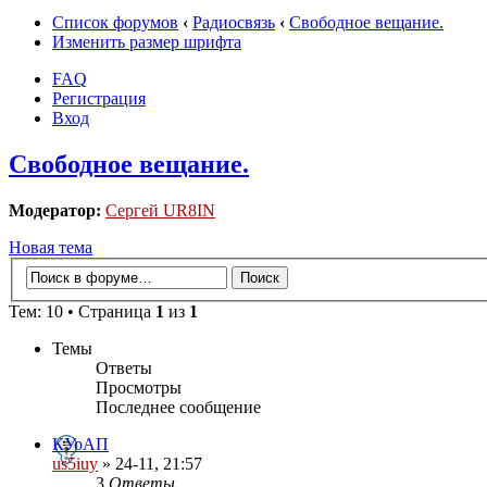
Список форумов
‹
Радиосвязь
‹
Свободное вещание.
Изменить размер шрифта
FAQ
Регистрация
Вход
Свободное вещание.
Модератор:
Сергей UR8IN
Новая тема
Тем: 10 • Страница
1
из
1
Темы
Ответы
Просмотры
Последнее сообщение
КУоАП
us5iuy
» 24-11, 21:57
3
Ответы