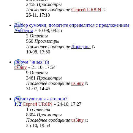
2458
Просмотры
Последнее сообщение
Сергей UR8IN
26-11, 17:18
Выбор сумочки, помогите определится с предложением
Альберта
» 10-08, 09:25
2
Ответы
560
Просмотры
Последнее сообщение
Лоредана
10-08, 17:50
Форум "иных")))
us5iuy
» 21-10, 17:54
9
Ответы
3461
Просмотры
Последнее сообщение
us5iuy
31-07, 14:45
Радиохулиганы - кто они?
1
,
2
Сергей UR8IN
» 24-10, 17:27
15
Ответы
8304
Просмотры
Последнее сообщение
us5iuy
25-10, 19:53