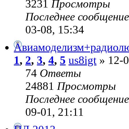
3231
Просмотры
Последнее сообщени
03-08, 15:34
Авиамоделизм+радиолю
1
,
2
,
3
,
4
,
5
us8igt
» 12-0
74
Ответы
24881
Просмотры
Последнее сообщени
09-01, 21:11