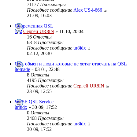
71177
Просмотры
Последнее сообщение
Alex US-i-666
21-09, 16:03
Современная QSL
1
,
2
Сергей UR8IN
» 11-10, 20:04
16
Ответы
6818
Просмотры
Последнее сообщение
ur8idx
02-12, 20:30
QSL обмен и люди которые не хотят отвечать на QSL
nomade
» 03-01, 22:48
8
Ответы
4195
Просмотры
Последнее сообщение
Сергей UR8IN
23-09, 12:55
WF5E QSL Service
ur8idx
» 30-09, 17:52
0
Ответы
2468
Просмотры
Последнее сообщение
ur8idx
30-09, 17:52