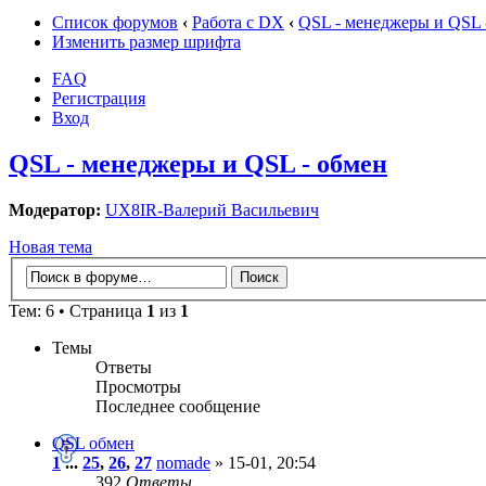
Список форумов
‹
Работа с DX
‹
QSL - менеджеры и QSL 
Изменить размер шрифта
FAQ
Регистрация
Вход
QSL - менеджеры и QSL - обмен
Модератор:
UX8IR-Валерий Васильевич
Новая тема
Тем: 6 • Страница
1
из
1
Темы
Ответы
Просмотры
Последнее сообщение
QSL обмен
1
...
25
,
26
,
27
nomade
» 15-01, 20:54
392
Ответы