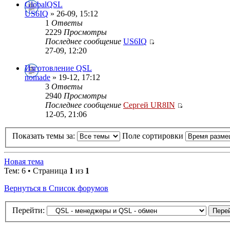
GlobalQSL
US6IQ
» 26-09, 15:12
1
Ответы
2229
Просмотры
Последнее сообщение
US6IQ
27-09, 12:20
Изготовление QSL
nomade
» 19-12, 17:12
3
Ответы
2940
Просмотры
Последнее сообщение
Сергей UR8IN
12-05, 21:06
Показать темы за:
Поле сортировки
Новая тема
Тем: 6 • Страница
1
из
1
Вернуться в Список форумов
Перейти: